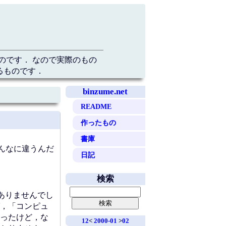
のです． なので実際のもの
るものです．
binzume.net
README
作ったもの
書庫
こんなに違うんだ
日記
検索
ありませんでし
，「コンピュ
ったけど，な
12
<
2000-01
>
02