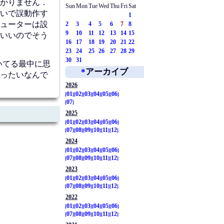
かりません．
Sun
Mon
Tue
Wed
Thu
Fri
Sat
いで誤動作す
1
ューターは設
2
3
4
5
6
7
8
9
10
11
12
13
14
15
いいのでそう
16
17
18
19
20
21
22
23
24
25
26
27
28
29
30
31
いてる最中に思
*
アーカイブ
ったいなんで
2026
01
02
03
04
05
06
07
2025
01
02
03
04
05
06
07
08
09
10
11
12
2024
01
02
03
04
05
06
07
08
09
10
11
12
2023
01
02
03
04
05
06
07
08
09
10
11
12
2022
01
02
03
04
05
06
07
08
09
10
11
12