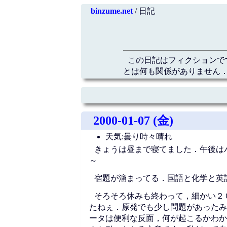
binzume.net
/ 日記
この日記はフィクションで
とは何も関係がありません．
2000-01-07 (金)
天気:曇り時々晴れ
きょうは昼まで寝てました．午後はパソ
～
宿題が溜まってる．国語と化学と英
そろそろ休みも終わって，細かい２
たねぇ．原発でも少し問題があったみ
ータは便利な反面，何が起こるかわか