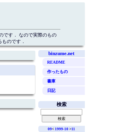
のです． なので実際のもの
るものです．
binzume.net
README
作ったもの
書庫
日記
検索
09
<
1999-10
>
11