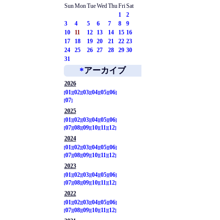
Sun
Mon
Tue
Wed
Thu
Fri
Sat
1
2
3
4
5
6
7
8
9
10
11
12
13
14
15
16
17
18
19
20
21
22
23
24
25
26
27
28
29
30
31
*
アーカイブ
2026
01
02
03
04
05
06
07
2025
01
02
03
04
05
06
07
08
09
10
11
12
2024
01
02
03
04
05
06
07
08
09
10
11
12
2023
01
02
03
04
05
06
07
08
09
10
11
12
2022
01
02
03
04
05
06
07
08
09
10
11
12