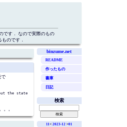
のです． なので実際のもの
るものです．
binzume.net
README
作ったもの
続で
書庫
日記
but the state
検索
な。。。
11
<
2023-12
>
01