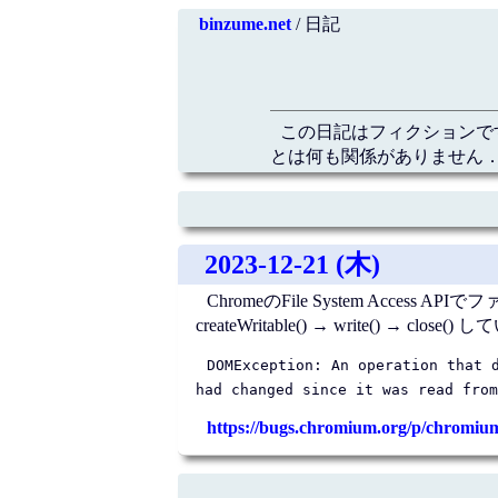
binzume.net
/ 日記
この日記はフィクションで
とは何も関係がありません．
2023-12-21 (木)
ChromeのFile System Ac
createWritable() → write(
DOMException: An operation that 
had changed since it was read from
https://bugs.chromium.org/p/chromium