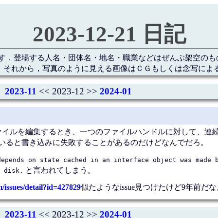
2023-12-21 日記
す．登場する人名・団体名・地名・職業などはぜんぶ架空のも
 それから，写真のように見える画像はＣＧもしくは念写によ
2023-11
<< 2023-12 >>
2024-01
cess APIでファイルを編集するとき、一つのファイルハンドルに対して、連
) → close() していると書き込みに失敗することがあるのだけどなんでだろ。
depends on state cached in an interface object was made 
と言われてしまう。
 disk.
/issues/detail?id=427829
似たようなissue見つけたけど9年前だ
2023-11
<< 2023-12 >>
2024-01