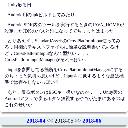
Unity触る日．
Android用のapkビルドしてみたり．
Android SDK内のツールを実行するときのJAVA_HOMEが
設定したJDKのパスと別になっててちょっとはまった．
とりあえず，StandardAssetsのCrossPlatformInput使ってみ
る．同梱のテキストファイルに簡単な説明書いてあるけ
ど，CrossPlatformInputなんて型無い．．．
CrossPlatformInputManagerがそれっぽい．
Inputを参照してる箇所をCrossPlatformInputManagerにする
のちょっと気持ち悪いけど，Inputを抽象するような層は標
準では存在しないっぽい？
あと，戻るボタンはESCキー扱いなのか．．．Unity製の
Androidアプリで戻るボタン無視するやつがたまにあるのは
これのせいか．
2018-04
<< 2018-05 >>
2018-06