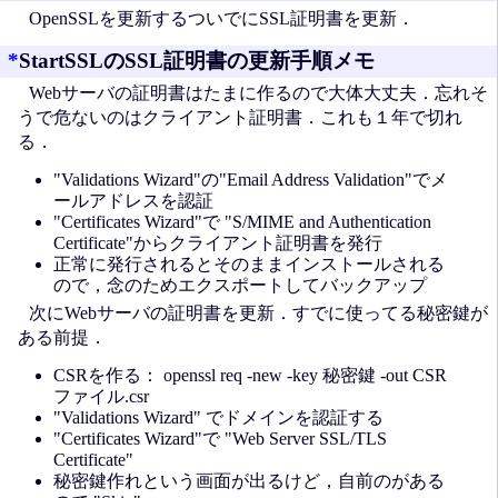
OpenSSLを更新するついでにSSL証明書を更新．
*
StartSSLのSSL証明書の更新手順メモ
Webサーバの証明書はたまに作るので大体大丈夫．忘れそ
うで危ないのはクライアント証明書．これも１年で切れ
る．
"Validations Wizard"の"Email Address Validation"でメ
ールアドレスを認証
"Certificates Wizard"で "S/MIME and Authentication
Certificate"からクライアント証明書を発行
正常に発行されるとそのままインストールされる
ので，念のためエクスポートしてバックアップ
次にWebサーバの証明書を更新．すでに使ってる秘密鍵が
ある前提．
CSRを作る： openssl req -new -key 秘密鍵 -out CSR
ファイル.csr
"Validations Wizard" でドメインを認証する
"Certificates Wizard"で "Web Server SSL/TLS
Certificate"
秘密鍵作れという画面が出るけど，自前のがある