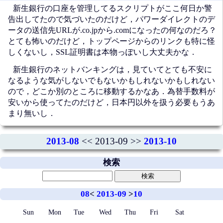
新生銀行の口座を管理してるスクリプトがここ何日か警
告出してたので気づいたのだけど，パワーダイレクトのデ
ータの送信先URLが.co.jpから.comになったの何なのだろ？
とても怖いのだけど，トップページからのリンクも特に怪
しくないし，SSL証明書は本物っぽいし大丈夫かな．
新生銀行のネットバンキングは，見ていてとても不安に
なるような気がしないでもないかもしれないかもしれない
ので，どこか別のところに移動するかなあ．為替手数料が
安いから使ってたのだけど，日本円以外を扱う必要もうあ
まり無いし．
2013-08
<< 2013-09 >>
2013-10
検索
08
<
2013-09
>
10
Sun
Mon
Tue
Wed
Thu
Fri
Sat