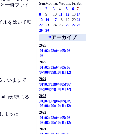
Sun
Mon
Tue
Wed
Thu
Fri
Sat
トと一時ファイ
1
2
3
4
5
6
7
8
9
10
11
12
13
14
15
16
17
18
19
20
21
イルを除いて転
22
23
24
25
26
27
28
29
30
*
アーカイブ
2026
01
02
03
04
05
06
07
2025
01
02
03
04
05
06
07
08
09
10
11
12
2024
る．いままで
01
02
03
04
05
06
07
08
09
10
11
12
2023
ra.ad.jpが挟まる
01
02
03
04
05
06
07
08
09
10
11
12
2022
てしまった．
01
02
03
04
05
06
07
08
09
10
11
12
2021