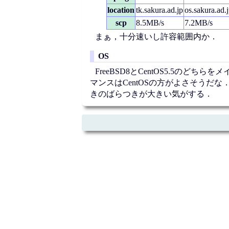
location
tk
.sakura.ad.jp
os
.sakura.ad.
scp
8.5MB/s
7.2MB/s
まぁ，十分速いし許容範囲内か．
OS
FreeBSD8とCentOS5.5の
マンスはCentOSの方がよさそうだな
きのばらつきが大きい気がする．