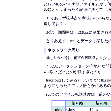
ど128MBのバイナリファイルとか
ル類とか，まったく記憶に無くて，消
とりあえず現時点で意味がわからな
送しておく．
お試し期間中は，2Mbpsに制限さ
とりあえず，webとデータは移した
ネットワーク周り
新しいやつは，前のVPS512より
たぶんデータセンターの立地的な問題
4ms以下だったのが良すぎたのか．
tracerouteしてみると，いままでtk
.s
ようになったので，大阪とかにあるの
scpでのファイル転送速度は，前のやつ
-
旧VPS
新VPS
ping
<4ms
12ms