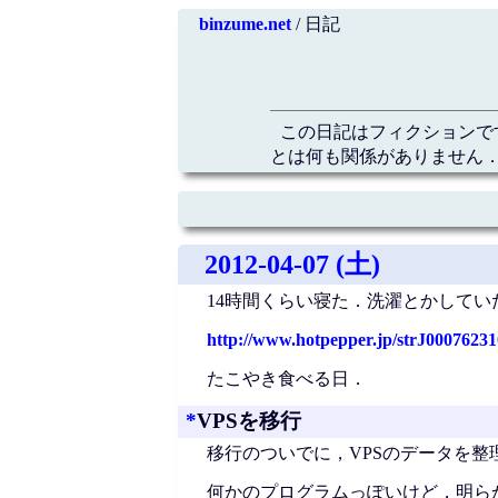
binzume.net
/ 日記
この日記はフィクションで
とは何も関係がありません．
2012-04-07 (土)
14時間くらい寝た．洗濯とかして
http://www.hotpepper.jp/strJ0007623
たこやき食べる日．
*
VPSを移行
移行のついでに，VPSのデータを
何かのプログラムっぽいけど，明ら