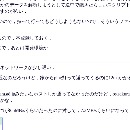
，何かのデータを解析しようとして途中で飽きたらしいスクリプ
すのが怖い．
いので，持って行ってもどうしようもないので，そういうファ
れるので，本登録しておく．
ので，あとは開発環境か…．
少しネットワークが少し遅い．
なのだろうけど，家からping打って返ってくるのに12msかか
akura.ad.jpみたいなホストしか通ってなかったのだけど，os
.saku
かな．
が8.5MB/sくらいだったのに対して，7.2MB/sくらいになっ