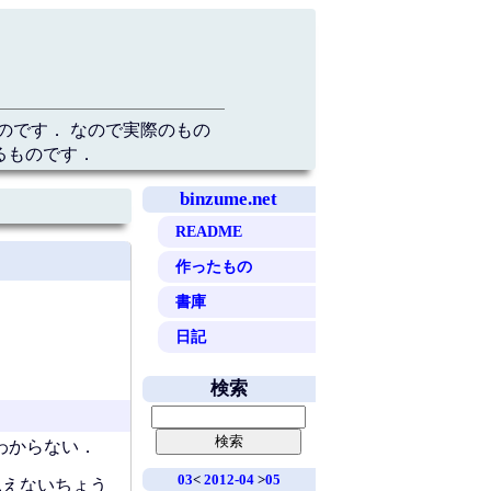
のです． なので実際のもの
るものです．
binzume.net
README
作ったもの
書庫
日記
検索
わからない．
03
<
2012-04
>
05
見えないちょう