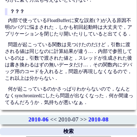
？？？
内部で使っているFloatBufferに変な誤差(？)が入る原因不
明のバグに悩まされた．しかも初回起動時は大丈夫で，ア
プリケーションを閉じたり開いたりしていると出てくる．
問題が起こっている関数は見つけたのだけど，引数に渡
される値は同じなのに計算結果が違う…．内部で参照して
いるのは，引数で渡された値と，スレッドが生成された後
は書き換わるはずの無いデータだけ…．その関数内にデバ
ッグ用のコードを入れると，問題が再現しなくなるので，
これ以上は分からない．
何が起こっているのかさっぱりわからないので，なんと
なくsynchronizedにしたら問題が出なくなった．何か間違っ
てるんだろうか．気持ちが悪いなぁ．
2010-06
<< 2010-07 >>
2010-08
検索