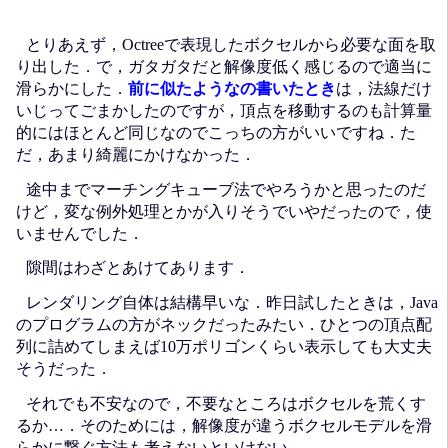
とりあえず，Octreeで表現したボクセルから必要な面を取
り出した．で，ガタガタだと解像度低く感じるので適当に
滑らかにした．
前に似たようなの書いたとき
は，法線だけ
いじってごまかしたのですが，頂点を移動するのも計算量
的にはほとんど同じなのでこっちの方がいいですね．た
だ，あまり綺麗にかけなかった．
途中までマーチングキューブ法でやろうかと思ったのだ
けど，変な例外処理とかが入りそうでいやだったので，使
いませんでした．
隙間はわざとあけてあります．
レンダリング自体は結構早いな．昨日試したときは，Java
のプログラムの方がネックだったみたい．ひとつの頂点配
列に詰めてしまえば10万ポリゴンくらい表示しても大丈夫
そうだった．
それでも不安なので，不要なところはボクセルを荒くす
るか…．そのためには，解像度が違うボクセルモデルを滑
らかに繋ぐ方法も考えないといけない．