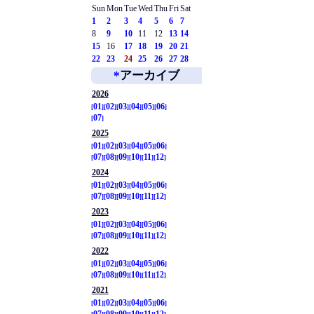
Sun
Mon
Tue
Wed
Thu
Fri
Sat
1
2
3
4
5
6
7
8
9
10
11
12
13
14
15
16
17
18
19
20
21
22
23
24
25
26
27
28
*
アーカイブ
2026
01
02
03
04
05
06
07
2025
01
02
03
04
05
06
07
08
09
10
11
12
2024
01
02
03
04
05
06
07
08
09
10
11
12
2023
01
02
03
04
05
06
07
08
09
10
11
12
2022
01
02
03
04
05
06
07
08
09
10
11
12
2021
01
02
03
04
05
06