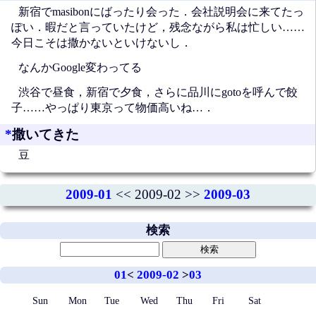
新宿でmasibonにばったり会った．会社説明会に来てたっ
ぽい．暇だと言っていたけど，残念ながら私は忙しい……
今日こそは撒かないといけないし．
なんかGoogle変わってる
渋谷で昼食，新宿で夕食，さらに品川にgotoを呼んで餃
子……やっぱり東京って物価高いね…．
*
撒いてきた
豆
2009-01
<< 2009-02 >>
2009-03
検索
01
<
2009-02
>
03
Sun
Mon
Tue
Wed
Thu
Fri
Sat