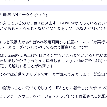
の無線LANルータやばいです．
oxとか入っているので，色々出来ます．BusyBoxが入っていると
スとかももらえるんじゃないかな？まぁ，ソースなんか無くて
ょっと観察力があればWeb設定画面から任意のコマンドが実行
ルータにログインしてやってるので面白いだけです．
らば，telnetを立ち上げてログインするところまでいけると思い
いましたか？もっと良く観察しましょう．telnetに怪しげな
定して起動することが出来ます．
なるのは起動スクリプトです．まず読んでみましょう．設定は
に物凄いことに気づくでしょう．IPAとかに報告した方がいい
ど，ファームウェアをバージョンアップしても修正される気配