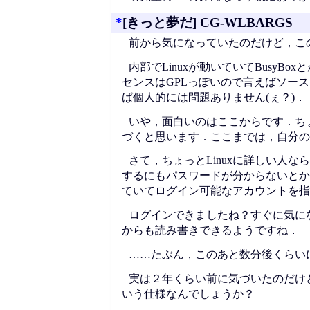
*
[きっと夢だ] CG-WLBARGS
前から気になっていたのだけど，こ
内部でLinuxが動いていてBusyB
センスはGPLっぽいので言えばソー
ば個人的には問題ありません(ぇ？)．
いや，面白いのはここからです．ち
づくと思います．ここまでは，自分の
さて，ちょっとLinuxに詳しい人な
するにもパスワードが分からないとか言
ていてログイン可能なアカウントを指
ログインできましたね？すぐに気に
からも読み書きできるようですね．
……たぶん，このあと数分後くらい
実は２年くらい前に気づいたのだけ
いう仕様なんでしょうか？