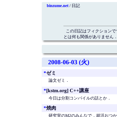
binzume.net
/ 日記
この日記はフィクションで
とは何も関係がありません．
2008-06-03 (火)
*
ゼミ
論文ゼミ．
*
[kstm.org] C++講座
今日は分割コンパイルの話とか．
*
焼肉
研究室のM2のみんなで，就活おつ