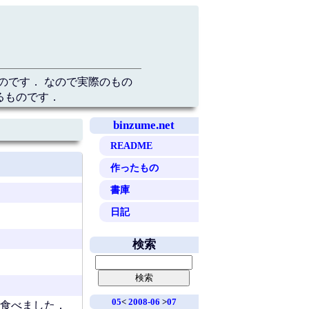
のです． なので実際のもの
るものです．
binzume.net
README
作ったもの
書庫
日記
検索
05
<
2008-06
>
07
ん食べました．