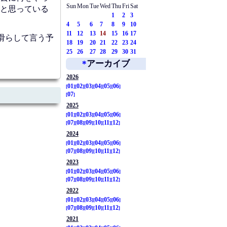
Sun
Mon
Tue
Wed
Thu
Fri
Sat
と思っている
1
2
3
4
5
6
7
8
9
10
11
12
13
14
15
16
17
滑らして言う予
18
19
20
21
22
23
24
25
26
27
28
29
30
31
*
アーカイブ
2026
01
02
03
04
05
06
07
2025
01
02
03
04
05
06
07
08
09
10
11
12
2024
01
02
03
04
05
06
07
08
09
10
11
12
2023
01
02
03
04
05
06
07
08
09
10
11
12
2022
01
02
03
04
05
06
07
08
09
10
11
12
2021