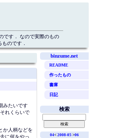
のです． なので実際のもの
るものです．
binzume.net
README
作ったもの
書庫
日記
期みたいです
検索
それくらいで
とか人柄などを
04
<
2008-05
>
06
去に何をやっ