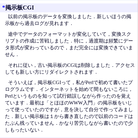
*
掲示板CGI
以前の掲示板のデータを変換しました．新しいほうの掲
示板から過去ログが見れます．
途中でデータのフォーマットが変化していて，変換スク
リプトの作成に苦戦しました．特に，過渡期は頻繁にデー
タ形式が変わっているので，まだ完全には変換できていま
せん．
それに従い，古い掲示板のCGIは削除しました．アクセス
しても新しい方にリダイレクトされます．
そういえば，掲示板CGIって，私がPerlで初めて書いたプ
ログラムです．インターネットを始めて間もないころに，
Perlというものを知って試行錯誤しながら作ったのを覚え
ています．最初は「とほほのWWW入門」の掲示板をいじ
って使っていたのですが，意を決して自分で作ってみまし
た．新しい掲示板は１から書き直したので以前のコードは
たぶん残っていません．かなり苦労しながら書いたので少
しもったいない．