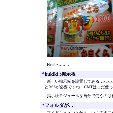
Firefox……．
*
kukiki::掲示板
新しい掲示板を設置してみる．kuk
とRSSが必要ですね．CMTはまだ使
掲示板モジュールを自分で使うのは
*
フォルダが…
マイドキュメントから，いつのまに