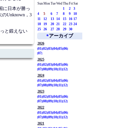
Sun
Mon
Tue
Wed
Thu
Fri
Sat
国に日本が勝っ
1
2
3
4
5
6
7
8
9
10
Unknown，3
11
12
13
14
15
16
17
18
19
20
21
22
23
24
25
26
27
28
29
30
もっと鍛えない
*
アーカイブ
2026
01
02
03
04
05
06
07
2025
01
02
03
04
05
06
07
08
09
10
11
12
2024
01
02
03
04
05
06
07
08
09
10
11
12
2023
01
02
03
04
05
06
07
08
09
10
11
12
2022
01
02
03
04
05
06
07
08
09
10
11
12
2021