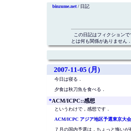
binzume.net
/ 日記
この日記はフィクションで
とは何も関係がありません．
2007-11-05 (月)
今日は寝る．
夕食は秋刀魚を食べる．
*
ACM/ICPC::感想
というわけで，感想です．
ACM/ICPC アジア地区予選東京大
７月の国内予選は，ちょっと悔いが