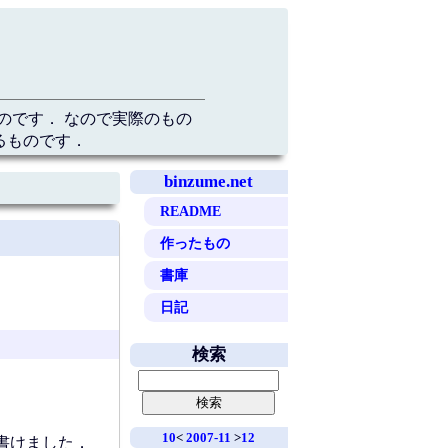
のです． なので実際のもの
るものです．
binzume.net
README
作ったもの
書庫
日記
検索
10
<
2007-11
>
12
書けました．