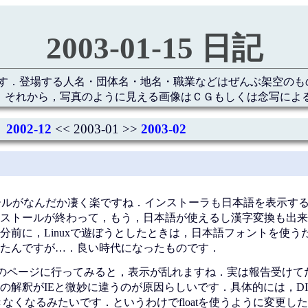
2003-01-15 日記
す．登場する人名・団体名・地名・職業などはぜんぶ架空のも
 それから，写真のように見える画像はＣＧもしくは念写によ
2002-12
<< 2003-01 >>
2003-02
ンストールがなんだか凄く楽ですね．インストーラも日本語を表示す
ストールが終わって，もう，日本語が使えるし漢字変換も出来る
．随分前に，Linuxで遊ぼうとしたときは，日本語フォントを使
たんですが…．良い時代になったものです．
しに私のページに行ってみると，表示が乱れますね．実は報告受け
の解釈がIEと微妙に違うのが原因らしいです．具体的には，DI
で改行できなくなるみたいです．というわけでfloatを使うように変更