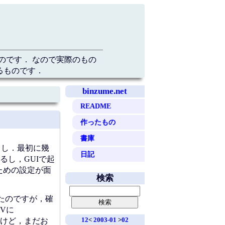
のです． なので実際のもの
るものです．
binzume.net
README
作ったもの
書庫
るし．最初に幾
日記
し，GUIで起
うための設定が面
検索
てたのですが，確
Vに
12
<
2003-01
>
02
したけど，まだお