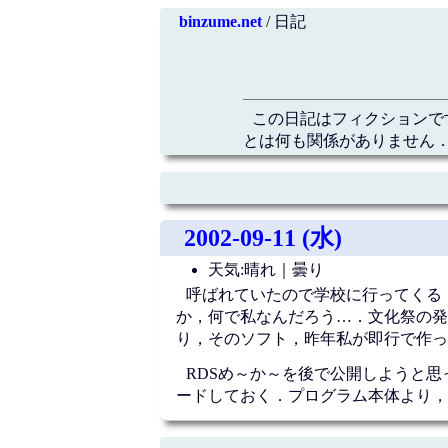
binzume.net
/ 日記
この日記はフィクションで
とは何も関係がありません．
2002-09-11 (水)
天気:晴れ｜曇り
呼ばれていたので学校に行ってくる
か，何で私なんだろう…．文化祭の発
り，そのソフト，昨年私が即行で作っ
RDSめ～か～を後で公開しようと
ードしておく．プログラム本体より，