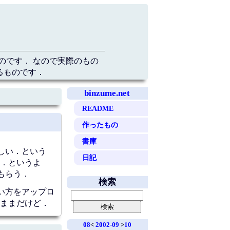
のです． なので実際のもの
るものです．
binzume.net
README
作ったもの
書庫
しい．という
日記
．というよ
もらう．
検索
い方をアップロ
ままだけど．
08
<
2002-09
>
10