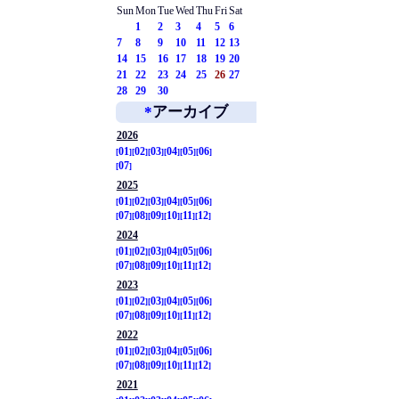
Sun
Mon
Tue
Wed
Thu
Fri
Sat
1
2
3
4
5
6
7
8
9
10
11
12
13
14
15
16
17
18
19
20
21
22
23
24
25
26
27
28
29
30
*
アーカイブ
2026
01
02
03
04
05
06
07
2025
01
02
03
04
05
06
07
08
09
10
11
12
2024
01
02
03
04
05
06
07
08
09
10
11
12
2023
01
02
03
04
05
06
07
08
09
10
11
12
2022
01
02
03
04
05
06
07
08
09
10
11
12
2021