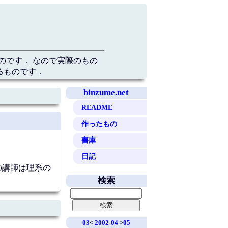
のです． なので実際のもの
るものです．
binzume.net
README
作ったもの
書庫
日記
の講師は理系の
検索
03
<
2002-04
>
05