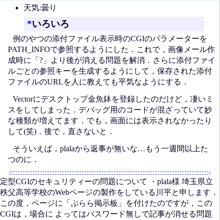
天気:曇り
*
いろいろ
例のやつの添付ファイル表示時のCGIのパラメーターを
PATH_INFOで参照するようにした．これで，画像メール作
成時に「?」より後が消える問題を解消．さらに添付ファイ
ルごとの参照キーを生成するようにして，保存された添付
ファイルのURLを人に教えても平気なようにする．
Vectorにデスクトップ金魚鉢を登録したのだけど，凄いミ
スをしてしまった．デバッグ用のコードが混ざっていて妙
な種類が増えてます．でも，画面には表示されなかったり
して(笑)．後で，直さないと．
そういえば，plalaから返事が無いな…もう一週間以上た
つのに．
定型CGIのセキュリティーの問題について ・plala様 埼玉県立
秩父高等学校のWebページの製作をしている川平と申します．
この度，ページに「ぷらら掲示板」を付けたのですが，この
CGIは，場合に よってはパスワード無しで記事が消せる問題