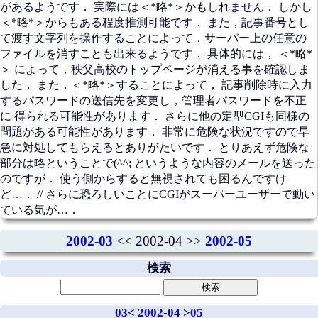
があるようです． 実際には＜*略*＞かもしれません． しかし
＜*略*＞からもある程度推測可能です． また，記事番号とし
て渡す文字列を操作することによって，サーバー上の任意の
ファイルを消すことも出来るようです． 具体的には， ＜*略*
＞ によって，秩父高校のトップページが消える事を確認しま
した． また，＜*略*＞することによって， 記事削除時に入力
するパスワードの送信先を変更し，管理者パスワードを不正
に 得られる可能性があります． さらに他の定型CGIも同様の
問題がある可能性があります． 非常に危険な状況ですので早
急に対処してもらえるとありがたいです． とりあえず危険な
部分は略ということで(^^; というような内容のメールを送った
のですが． 使う側からすると無視されても困るんですけ
ど…． // さらに恐ろしいことにCGIがスーパーユーザーで動い
ている気が…．
2002-03
<< 2002-04 >>
2002-05
検索
03
<
2002-04
>
05