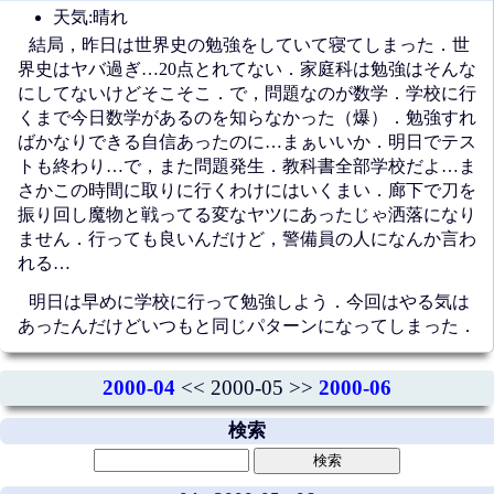
天気:晴れ
結局，昨日は世界史の勉強をしていて寝てしまった．世
界史はヤバ過ぎ…20点とれてない．家庭科は勉強はそんな
にしてないけどそこそこ．で，問題なのが数学．学校に行
くまで今日数学があるのを知らなかった（爆）．勉強すれ
ばかなりできる自信あったのに…まぁいいか．明日でテス
トも終わり…で，また問題発生．教科書全部学校だよ…ま
さかこの時間に取りに行くわけにはいくまい．廊下で刀を
振り回し魔物と戦ってる変なヤツにあったじゃ洒落になり
ません．行っても良いんだけど，警備員の人になんか言わ
れる…
明日は早めに学校に行って勉強しよう．今回はやる気は
あったんだけどいつもと同じパターンになってしまった．
2000-04
<< 2000-05 >>
2000-06
検索