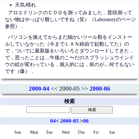
天気:晴れ
アロエドリンクのＣＯＤを測ってみました．普段測って
ない物はやっぱり難しいですね（笑）（Laboratoryのページ
参照）．
パソコンを換えてからまだ細かいツール類をインストー
ルしていなかった（今までＬＡＮ経由で起動してた）の
で，ついでに最新版をいろいろとダウンロードしてきた．
で，思ったことは…午後のこ〜だのスプラッシュウインド
ウの絵が変わっている．個人的には，前のが…何でもない
です（爆）．
2000-04
<< 2000-05 >>
2000-06
検索
04
<
2000-05
>
06
Sun
Mon
Tue
Wed
Thu
Fri
Sat