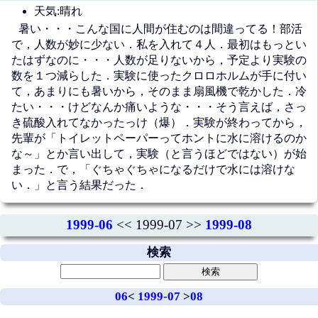
天気:晴れ
暑い・・・こんな国に人間が住むのは間違ってる！部活
で，人数が妙に少ない．私を入れて４人．最初はもっとい
たはずなのに・・・人数が足りないから，予定より実験の
数を１つ減らした．実験に使ったクロロホルムが手に付い
て，あまりにも暑いから，そのまま扇風機で乾かした．冷
たい・・・けどなんか痛いような・・・そう言えば，さっ
き硫酸入れてなかったっけ（爆）．実験が終わってから，
先輩が「トイレットペーパーってホントに水に溶けるのか
な～」とか言い出して，実験（と言うほどではない）が始
まった．で，「ぐちゃぐちゃになるだけで水には溶けな
い．」と言う結果だった．
1999-06
<< 1999-07 >>
1999-08
検索
06
<
1999-07
>
08