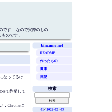
のです． なので実際のもの
るものです．
binzume.net
README
作ったもの
書庫
日記
になってるけ
検索
torsで列挙して
Chromeに
01
<
2022-02
>
03