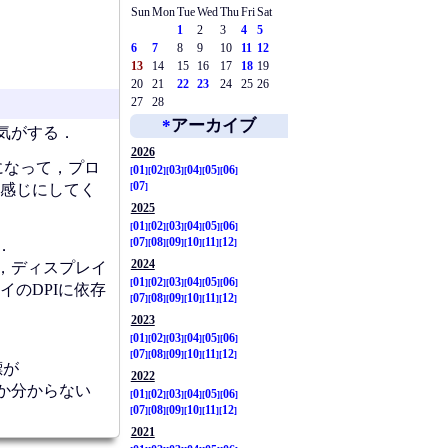
Sun
Mon
Tue
Wed
Thu
Fri
Sat
1
2
3
4
5
6
7
8
9
10
11
12
13
14
15
16
17
18
19
20
21
22
23
24
25
26
27
28
*
アーカイブ
な気がする．
2026
のになって，プロ
01
02
03
04
05
06
07
い感じにしてく
2025
01
02
03
04
05
06
07
08
09
10
11
12
．
2024
ると，ディスプレイ
01
02
03
04
05
06
のDPIに依存
07
08
09
10
11
12
2023
01
02
03
04
05
06
07
08
09
10
11
12
標が
2022
のか分からない
01
02
03
04
05
06
07
08
09
10
11
12
2021