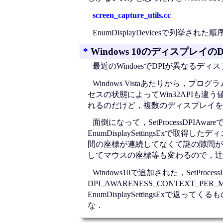
screen_capture_utils.cc
EnumDisplayDevicesで列挙され
*
Windows 10のディスプレイのD
最近のWindoesでDPIが異なる
Windows Vistaあたりから，
セスの状態によってWin32APIも違
れるのだけど，複数のディスプレイを
面倒になって，SetProcessDPI
EnumDisplaySettingsE
間の座標が連続してなくて謎の隙間が
してマウスの座標等も変わるので，辻
Windows10で追加された，SetProcessDpi
DPI_AWARENESS_CONTEXT_
EnumDisplaySettingsE
な．