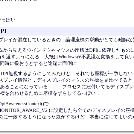
た順序っぽい．
PI
ディスプレイが混在しているときの，論理座標の挙動がとても難解
プログラムから見えるウインドウやマウスの座標はDPIに依存したも
う値を返すようになる．大抵はWindowsが不思議な変換をして良
同時に扱おうとすると途端に面倒に．
AwareでDPI無視するようにしてみたけど，それでも座標が一致しない
xで取得したディスプレイ情報と，ディスプレイのマウスの座標を見比べて
あることになっている……．プロセスに紐付いてるディスプレイ
褄を合わせるために座標をずらしてるっぽい．
AwarenessContext()で
PER_MONITOR_AWARE_V2 に設定したら全てのディスプレイの座
xで返ってくるものに一致するようになった気がするけど，本当に信じてよい