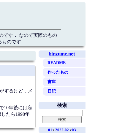
のです． なので実際のもの
るものです．
binzume.net
README
作ったもの
書庫
気がするけど，メ
日記
検索
で10年後には忘
たら1998年
01
<
2022-02
>
03