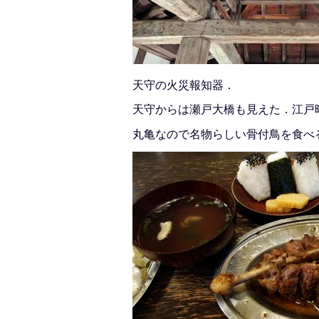
天守の火災報知器．
天守からは瀬戸大橋も見えた．江戸
丸亀なので名物らしい骨付鳥を食べ