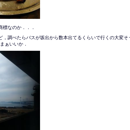
商標なのか．．．
ど，調べたらバスが坂出から数本出てるくらいで行くの大変そ
まぁいいか．