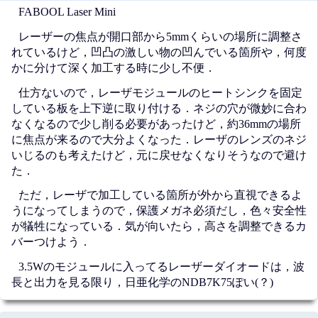
FABOOL Laser Mini
レーザーの焦点が開口部から5mmくらいの場所に調整さ
れているけど，凹凸の激しい物の凹んでいる箇所や，何度
かに分けて深く加工する時に少し不便．
仕方ないので，レーザモジュールのヒートシンクを固定
している板を上下逆に取り付ける．ネジの穴が微妙に合わ
なくなるので少し削る必要があったけど，約36mmの場所
に焦点が来るので大分よくなった．レーザのレンズのネジ
いじるのも考えたけど，元に戻せなくなりそうなので避け
た．
ただ，レーザで加工している箇所が外から直視できるよ
うになってしまうので，保護メガネ必須だし，色々安全性
が犠牲になっている．気が向いたら，高さを調整できるカ
バーつけよう．
3.5Wのモジュールに入ってるレーザーダイオードは，波
長と出力を見る限り，日亜化学のNDB7K75ぽい(？)