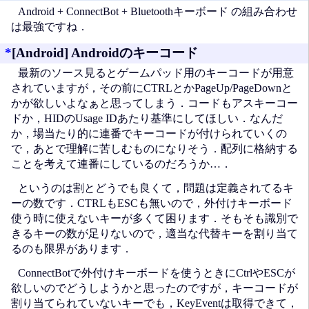
Android + ConnectBot + Bluetoothキーボード の組み合わせ
は最強ですね．
*
[Android] Androidのキーコード
最新のソース見るとゲームパッド用のキーコードが用意
されていますが，その前にCTRLとかPageUp/PageDownと
かが欲しいよなぁと思ってしまう．コードもアスキーコー
ドか，HIDのUsage IDあたり基準にしてほしい．なんだ
か，場当たり的に連番でキーコードが付けられていくの
で，あとで理解に苦しむものになりそう．配列に格納する
ことを考えて連番にしているのだろうか…．
というのは割とどうでも良くて，問題は定義されてるキ
ーの数です．CTRLもESCも無いので，外付けキーボード
使う時に使えないキーが多くて困ります．そもそも識別で
きるキーの数が足りないので，適当な代替キーを割り当て
るのも限界があります．
ConnectBotで外付けキーボードを使うときにCtrlやESCが
欲しいのでどうしようかと思ったのですが，キーコードが
割り当てられていないキーでも，KeyEventは取得できて，