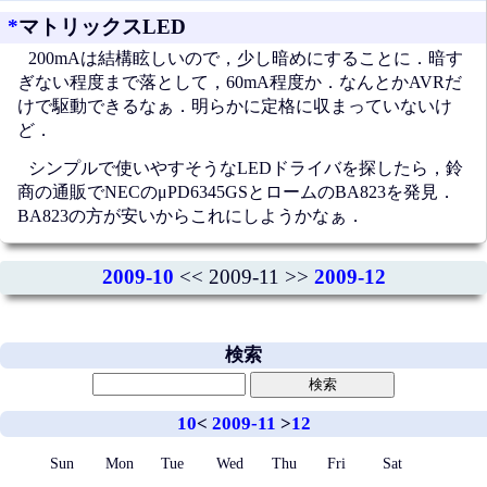
*
マトリックスLED
200mAは結構眩しいので，少し暗めにすることに．暗す
ぎない程度まで落として，60mA程度か．なんとかAVRだ
けで駆動できるなぁ．明らかに定格に収まっていないけ
ど．
シンプルで使いやすそうなLEDドライバを探したら，鈴
商の通販でNECのμPD6345GSとロームのBA823を発見．
BA823の方が安いからこれにしようかなぁ．
2009-10
<< 2009-11 >>
2009-12
検索
10
<
2009-11
>
12
Sun
Mon
Tue
Wed
Thu
Fri
Sat