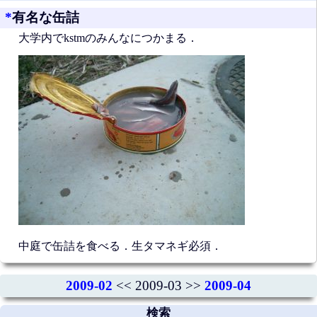
*
有名な缶詰
大学内でkstmのみんなにつかまる．
中庭で缶詰を食べる．生タマネギ必須．
2009-02
<< 2009-03 >>
2009-04
検索