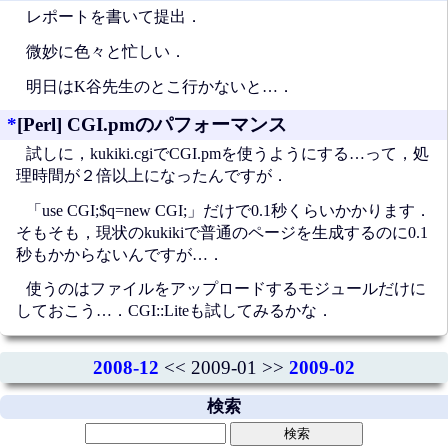
レポートを書いて提出．
微妙に色々と忙しい．
明日はK谷先生のとこ行かないと…．
*
[Perl] CGI.pmのパフォーマンス
試しに，kukiki.cgiでCGI.pmを使うようにする…って，処
理時間が２倍以上になったんですが．
「use CGI;$q=new CGI;」だけで0.1秒くらいかかります．
そもそも，現状のkukikiで普通のページを生成するのに0.1
秒もかからないんですが…．
使うのはファイルをアップロードするモジュールだけに
しておこう…．CGI::Liteも試してみるかな．
2008-12
<< 2009-01 >>
2009-02
検索