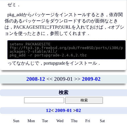
ゼミ．
pkg_addからパッケージをインストールするとき，依存関
係のあるパッケージをダウンロードするのが面倒なとき
は，PACKAGESITEにFTPのURLを入れておけば，-rオプシ
ョンを使ったときに，参照してくれます．
setenv PACKAGESITE 
ftp://ftp3.jp.freebsd.org/pub/FreeBSD/ports/i386/p
ackages-7-stable/All/

ってなかんじで，portupgradeをインストール．
2008-12
<< 2009-01 >>
2009-02
検索
12
<
2009-01
>
02
Sun
Mon
Tue
Wed
Thu
Fri
Sat