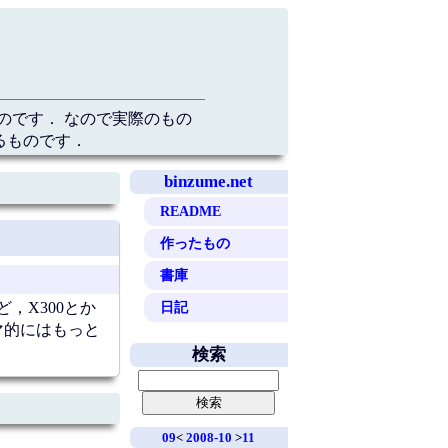
のです． なので実際のもの
るものです．
binzume.net
README
作ったもの
書庫
日記
，X300とか
マ的にはもっと
検索
09
<
2008-10
>
11