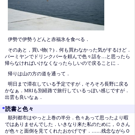
伊勢で伊勢うどんと赤福氷を食べる．
そのあと，買い物(？)．何も買わなかった気がするけど．
バーミヤンでドリンクバーを頼んで色々話を…と思ったら
帰らなければいけなくなったらしいので戻ることに．
帰りは山の方の道を通って．
明日まで滞在している予定ですが，そろそろ長野に戻る
かなぁ．MRIも別経路で旅行しているっぽい感じですが．
出雲も良いなぁ．
*
読書と色々
順列都市はやっと上巻の半分．色々あって思ったより暇
ではありませんでした．いきなり来た私のために，Ｏさん
が色々と面倒を見てくれたおかげです．……残念ながらＯ