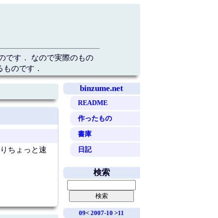
のです． なので実際のもの
るものです．
binzume.net
README
作ったもの
書庫
日記
よりちょっと速
検索
09
<
2007-10
>
11