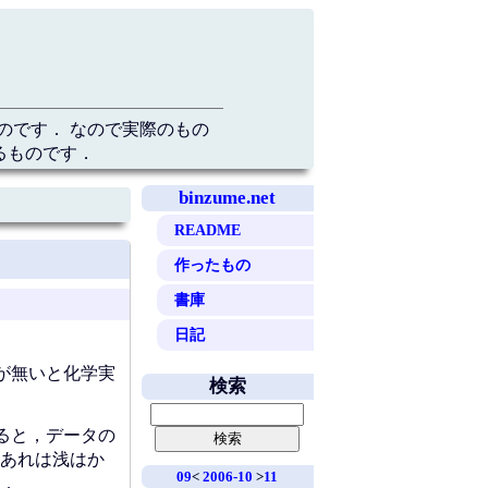
のです． なので実際のもの
るものです．
binzume.net
README
作ったもの
書庫
日記
が無いと化学実
検索
ると，データの
あれは浅はか
09
<
2006-10
>
11
．