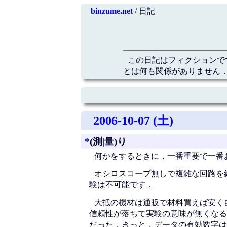
binzume.net
/ 日記
この日記はフィクションで
とは何も関係がありません．
2006-10-07 (土)
*
(測|量)り
何かをするときに，一番重要で一番
オシロスコープ無しで複雑な回路を
験は不可能です．
大抵の機材は通販で材料買えば安く
信頼性が落ちて実験の意味が無くなる
だった．きっと，データの有効数字は