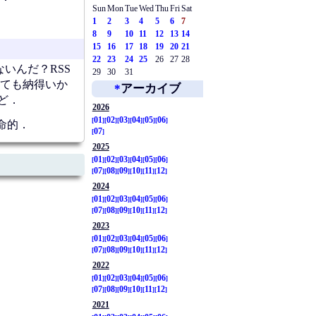
Sun
Mon
Tue
Wed
Thu
Fri
Sat
1
2
3
4
5
6
7
8
9
10
11
12
13
14
15
16
17
18
19
20
21
22
23
24
25
26
27
28
いんだ？RSS
29
30
31
ても納得いか
*
アーカイブ
ど．
2026
01
02
03
04
05
06
命的．
07
2025
01
02
03
04
05
06
07
08
09
10
11
12
2024
01
02
03
04
05
06
07
08
09
10
11
12
2023
01
02
03
04
05
06
07
08
09
10
11
12
2022
01
02
03
04
05
06
07
08
09
10
11
12
2021