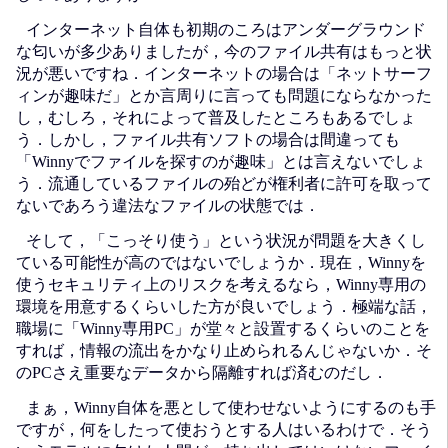
インターネット自体も初期のころはアンダーグラウンド
な匂いが多少ありましたが，今のファイル共有はもっと状
況が悪いですね．インターネットの場合は「ネットサーフ
ィンが趣味だ」とか言周りに言っても問題にならなかった
し，むしろ，それによって普及したところもあるでしょ
う．しかし，ファイル共有ソフトの場合は間違っても
「Winnyでファイルを探すのが趣味」とは言えないでしょ
う．流通しているファイルの殆どが権利者に許可を取って
ないであろう違法なファイルの状態では．
そして，「こっそり使う」という状況が問題を大きくし
ている可能性が高のではないでしょうか．現在，Winnyを
使うセキュリティ上のリスクを考えるなら，Winny専用の
環境を用意するくらいした方が良いでしょう．極端な話，
職場に「Winny専用PC」が堂々と設置するくらいのことを
すれば，情報の流出をかなり止められるんじゃないか．そ
のPCさえ重要なデータから隔離すれば済むのだし．
まぁ，Winny自体を悪として使わせないようにするのも手
ですが，何をしたって使おうとする人はいるわけで．そう