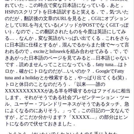
れていた．この時点で変な日本語になっている．あと，
HSPのスクリプトを日本語訳すると笑える．で，気づいた
のだが，翻訳後の文章のURLを見ると，CGIにオプション
としてURLを与えている(メソッドがPOSTでなくGETっぽ
い)．なので，この翻訳されたものを今度は英語にしてみ
る…．なんか，変な英語がいっぱい出てくる．これをさら
に日本語に仕様とするが，混んでるからまた後で〜って言
われるので，exciteとInfoseekを組み合わせてみる．で，で
きあがった日本語のページを見てみると…日本語じゃない
です．読めませんってことになっている．fatty tuna…はト
ロか．確かにトロなのだが…いいのか？．GoogleでFatty
tuna and a holidayとか検索すると，やっぱり出てくる(笑)．
トロと休日のことなのだろう．「以来――誰の
XXXXXXXXXXXがある羊を呼吸するかはファイルに相当
します、それがそうである社会プレゼンテーション・ツー
ル、ユーザー・フレンドリーネスがそうであるタッチ、急
によくなるのにありそう。」って，この日記の一文なんで
すが，どこだか分かります？「XXXXX…」の部分はヒン
トになるので伏せておきました．