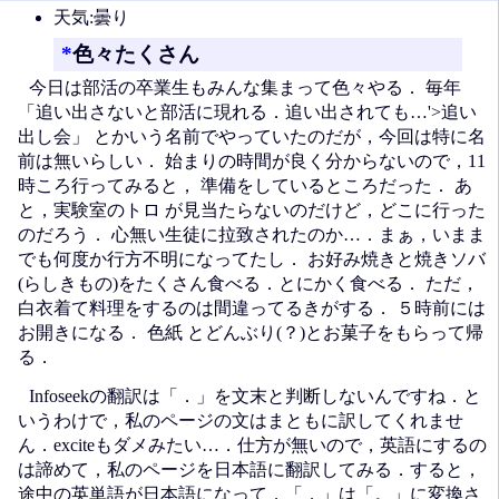
天気:曇り
*
色々たくさん
今日は部活の卒業生もみんな集まって色々やる． 毎年
「追い出さないと部活に現れる．追い出されても…'>追い
出し会」 とかいう名前でやっていたのだが，今回は特に名
前は無いらしい． 始まりの時間が良く分からないので，11
時ころ行ってみると， 準備をしているところだった． あ
と，
実験室のトロ
が見当たらないのだけど，どこに行った
のだろう． 心無い生徒に拉致されたのか…．まぁ，いまま
でも何度か行方不明になってたし． お好み焼きと焼きソバ
(らしきもの)をたくさん食べる．とにかく食べる． ただ，
白衣着て料理をするのは間違ってるきがする． ５時前には
お開きになる．
色紙
とどんぶり(？)とお菓子をもらって帰
る．
Infoseekの翻訳は「．」を文末と判断しないんですね．と
いうわけで，私のページの文はまともに訳してくれませ
ん．exciteもダメみたい…．仕方が無いので，英語にするの
は諦めて，私のページを日本語に翻訳してみる．すると，
途中の英単語が日本語になって，「．」は「。」に変換さ