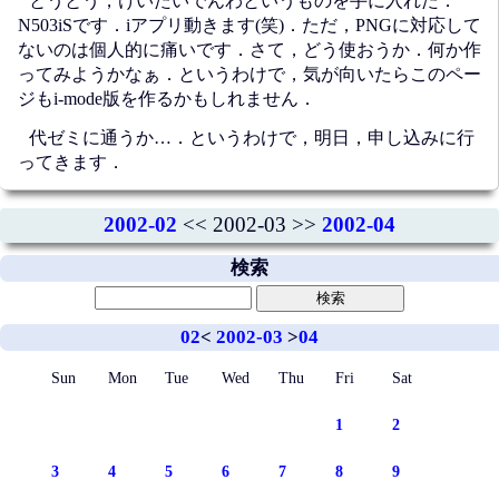
とうとう，けいたいでんわというものを手に入れた．
N503iSです．iアプリ動きます(笑)．ただ，PNGに対応して
ないのは個人的に痛いです．さて，どう使おうか．何か作
ってみようかなぁ．というわけで，気が向いたらこのペー
ジもi-mode版を作るかもしれません．
代ゼミに通うか…．というわけで，明日，申し込みに行
ってきます．
2002-02
<< 2002-03 >>
2002-04
検索
02
<
2002-03
>
04
Sun
Mon
Tue
Wed
Thu
Fri
Sat
1
2
3
4
5
6
7
8
9