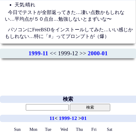
天気:晴れ
今日でテストが全部返ってきた…凄い点数かもしれな
い…平均点が５０点台…勉強しないとまずいな〜
パソコンにFreeBSDをインストールしてみた…いい感じか
もしれない…特に「#」ってプロンプトが（爆）
1999-11
<< 1999-12 >>
2000-01
検索
11
<
1999-12
>
01
Sun
Mon
Tue
Wed
Thu
Fri
Sat