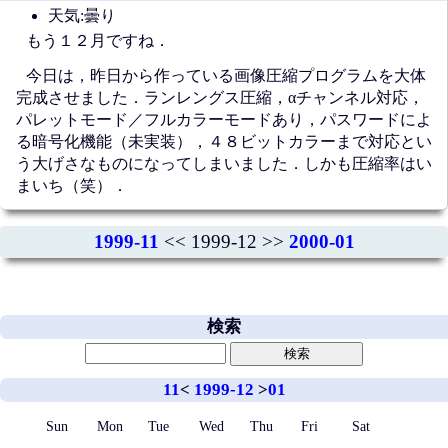
天気:曇り
もう１２月ですね．
今日は，昨日から作っている画像圧縮プログラムを大体
完成させました．ランレングス圧縮，αチャンネル対応，
パレットモード／フルカラーモードあり，パスワードによ
る暗号化機能（未実装），４８ビットカラーまで対応とい
う大げさなものになってしまいました．しかも圧縮率はい
まいち（笑）．
1999-11
<< 1999-12 >>
2000-01
検索
11
<
1999-12
>
01
Sun
Mon
Tue
Wed
Thu
Fri
Sat