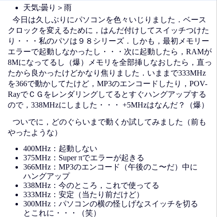
天気:曇り＞雨
今日は久しぶりにパソコンを色々いじりました．ベース
クロックを変えるために，はんだ付けしてスイッチつけた
り・・・私のパソは９８シリーズ．しかも，最初メモリー
エラーで起動しなかったし・・・次に起動したら，RAMが
8Mになってるし（爆）メモリを全部挿しなおしたら，直っ
たから良かったけどかなり焦りました．いままで333MHz
を366で動かしてたけど，MP3のエンコードしたり，POV-
RayでＣＧをレンダリングしてるとすぐハングアップする
ので，338MHzにしました・・・ +5MHzはなんだ？（爆）
ついでに，どのぐらいまで動くか試してみました（前も
やったような）
400MHz：起動しない
375MHz：Super πでエラーが起きる
366MHz：MP3のエンコード（午後のこ〜だ）中に
ハングアップ
338MHz：今のところ，これで使ってる
333MHz：安定（当たり前だけど）
300MHz：パソコンの横の怪しげなスイッチを切る
とこれに・・・（笑）