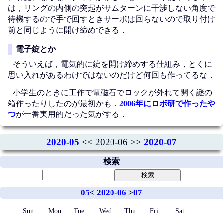
は，リングの内側の突起がサムターンに干渉しない角度で
待機するので手で回すときサーボは回らないので取り付け
前と同じように開け締めできる．
電子錠とか
そういえば，電気的に錠を開け締めする仕組み，とくに
思い入れがあるわけではないのだけど何回も作ってるな．
小学生のときに工作で電磁石でロックが外れて開く謎の
箱作ったりしたのが最初かも．
2006年にロボ研で作ったや
つ
が一番実用的だった気がする．
2020-05
<< 2020-06 >>
2020-07
検索
05
<
2020-06
>
07
Sun
Mon
Tue
Wed
Thu
Fri
Sat