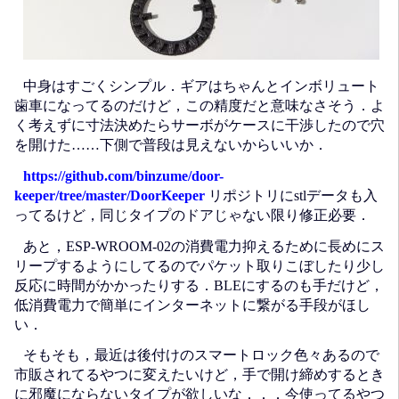
中身はすごくシンプル．ギアはちゃんとインボリュート
歯車になってるのだけど，この精度だと意味なさそう．よ
く考えずに寸法決めたらサーボがケースに干渉したので穴
を開けた……下側で普段は見えないからいいか．
https://github.com/binzume/door-
keeper/tree/master/DoorKeeper
リポジトリにstlデータも入
ってるけど，同じタイプのドアじゃない限り修正必要．
あと，ESP-WROOM-02の消費電力抑えるために長めにス
リープするようにしてるのでパケット取りこぼしたり少し
反応に時間がかかったりする．BLEにするのも手だけど，
低消費電力で簡単にインターネットに繋がる手段がほし
い．
そもそも，最近は後付けのスマートロック色々あるので
市販されてるやつに変えたいけど，手で開け締めするとき
に邪魔にならないタイプが欲しいな．．．今使ってるやつ