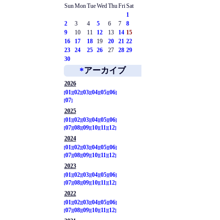
Sun
Mon
Tue
Wed
Thu
Fri
Sat
1
2
3
4
5
6
7
8
9
10
11
12
13
14
15
16
17
18
19
20
21
22
23
24
25
26
27
28
29
30
*
アーカイブ
2026
01
02
03
04
05
06
07
2025
01
02
03
04
05
06
07
08
09
10
11
12
2024
01
02
03
04
05
06
07
08
09
10
11
12
2023
01
02
03
04
05
06
07
08
09
10
11
12
2022
01
02
03
04
05
06
07
08
09
10
11
12