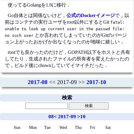
使ってるGolangを1.9に移行．
Go自体とは関係ないけど，
公式のDockerイメージ
で，以
前はコンテナの実行ユーザをroot以外にするとGit
fatal:
unable to look up current user in the passwd file:
とか言われてしまっていたのがGitのバージ
no such user
ョン上がったおかげか出なくなったのが地味に嬉しい．
rootでも良かったのだけど，GOPATH以下をホストと共有
してたり，生成されたファイルの所有者を変えたかったの
で，ビルド後にchownしていてイマイチだった．
2017-08
<< 2017-09 >>
2017-10
検索
08
<
2017-09
>
10
Sun
Mon
Tue
Wed
Thu
Fri
Sat