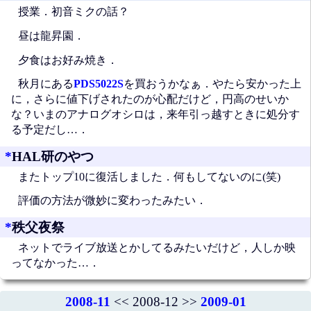
授業．初音ミクの話？
昼は龍昇園．
夕食はお好み焼き．
秋月にある
PDS5022S
を買おうかなぁ．やたら安かった上
に，さらに値下げされたのが心配だけど，円高のせいか
な？いまのアナログオシロは，来年引っ越すときに処分す
る予定だし…．
*
HAL研のやつ
またトップ10に復活しました．何もしてないのに(笑)
評価の方法が微妙に変わったみたい．
*
秩父夜祭
ネットでライブ放送とかしてるみたいだけど，人しか映
ってなかった…．
2008-11
<< 2008-12 >>
2009-01