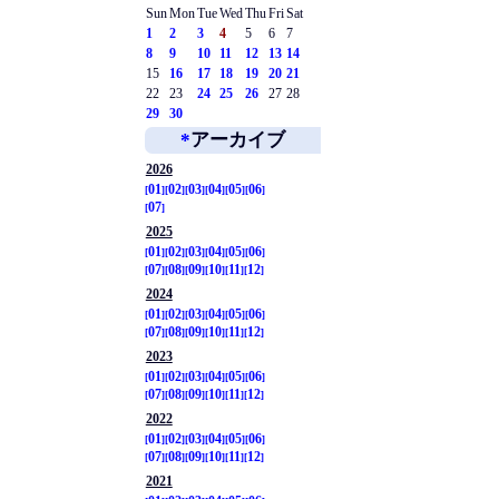
Sun
Mon
Tue
Wed
Thu
Fri
Sat
1
2
3
4
5
6
7
8
9
10
11
12
13
14
15
16
17
18
19
20
21
22
23
24
25
26
27
28
29
30
*
アーカイブ
2026
01
02
03
04
05
06
07
2025
01
02
03
04
05
06
07
08
09
10
11
12
2024
01
02
03
04
05
06
07
08
09
10
11
12
2023
01
02
03
04
05
06
07
08
09
10
11
12
2022
01
02
03
04
05
06
07
08
09
10
11
12
2021