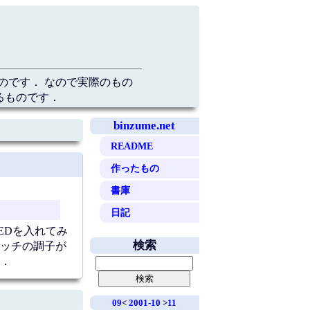
のです． なので実際のもの
るものです．
binzume.net
README
作ったもの
書庫
日記
EDを入れてみ
検索
イッチの調子が
．
09
<
2001-10
>
11