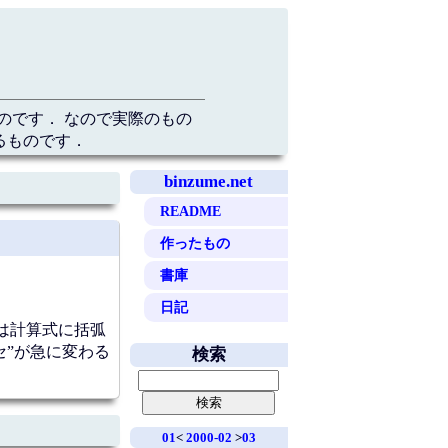
のです． なので実際のもの
るものです．
binzume.net
README
作ったもの
書庫
日記
は計算式に括弧
セ”が急に変わる
検索
01
<
2000-02
>
03